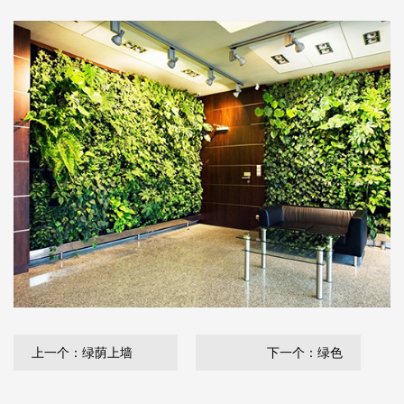
上一个：绿荫上墙
下一个：绿色