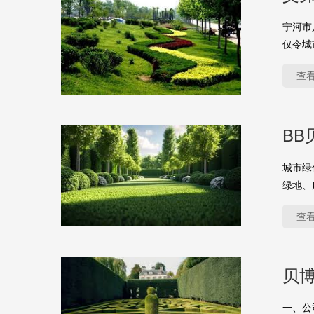
宁河市
仅令城
查
BB
城市绿
绿地、
查
贝
一、公