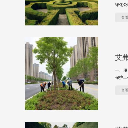
绿化公
查
艾弗
一、项
保护工
查