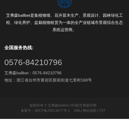
艾弗森ballbet是集植物墙、花卉苗木生产、景观设计、园林绿化工
程、绿化养护、盆栽植物租赁为一体的全产业链城市景观综合生态
系统运营商。
全国服务热线:
0576-84210796
艾弗森ballbet：0576-84210796
地址：浙江省台州市黄岩区新前街道七里村168号
版权所有 © 艾弗森ballbet·(中国)艾弗森官网
备案号：浙ICP备20013677号-1
XML
|
网站地图
|
TXT