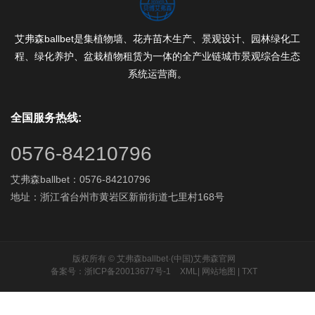
艾弗森ballbet是集植物墙、花卉苗木生产、景观设计、园林绿化工
程、绿化养护、盆栽植物租赁为一体的全产业链城市景观综合生态
系统运营商。
全国服务热线:
0576-84210796
艾弗森ballbet：0576-84210796
地址：浙江省台州市黄岩区新前街道七里村168号
版权所有 © 艾弗森ballbet·(中国)艾弗森官网
备案号：浙ICP备20013677号-1
XML
|
网站地图
|
TXT