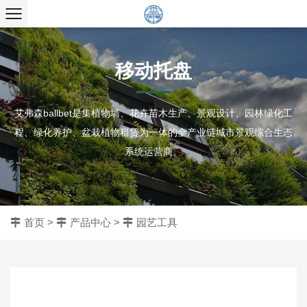
移动托盘
艾弗森ballbet是集植物墙、花卉苗木生产、景观设计、园林绿化工
程、绿化养护、盆栽植物租赁为一体的全产业链城市景观综合生态
系统运营商。
首页
>
产品中心
>
园艺工具