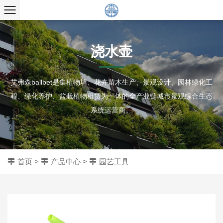
浇水壶
艾弗森ballbet是集植物墙、花卉苗木生产、景观设计、园林绿化工
程、绿化养护、盆栽植物租赁为一体的全产业链城市景观综合生态
系统运营商。
首页
>
产品中心
>
园艺工具